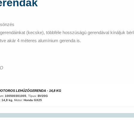
erendák
csönzés
rendáinkat (kecske), többféle hosszúságú gerendával kínáljuk bér
lletve akár 4 méteres alumínium gerenda is.
CO
TOROS LEHÚZÓGERENDA - 14,8 KG
ám:
100500301005
, Típus:
BV20G
:
14,8 kg
, Motor:
Honda GX25