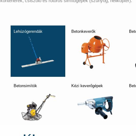
konténerek, csiszoló és rotoros simítógépek (szúnyog, helikopter).
Lehúzógerendák
Betonkeverők
Bet
Betonsimítók
Kézi keverőgépek
Bet