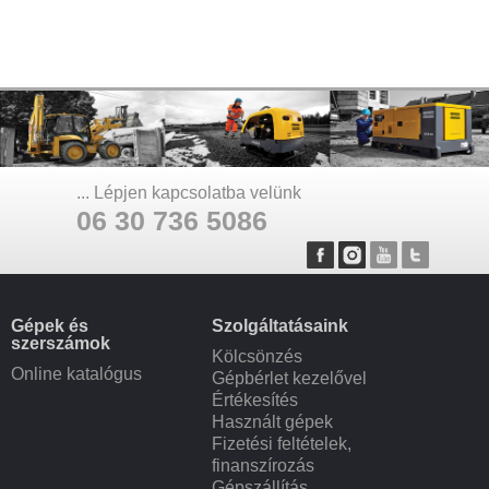
... Lépjen kapcsolatba velünk
06 30 736 5086
Gépek és
Szolgáltatásaink
szerszámok
Kölcsönzés
Online katalógus
Gépbérlet kezelővel
Értékesítés
Használt gépek
Fizetési feltételek,
finanszírozás
Gépszállítás