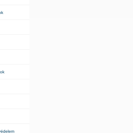
ok
kok
védelem