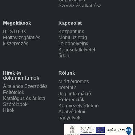
Szerviz és alkatrész
Megoldások
Kapcsolat
BESTBOX
Központunk
Flottavizsgálat és
Mobil üzletág
kiszervezés
Telephelyeink
Kapcsolatfelvételi
űrlap
Hírek és
Rólunk
dokumentumok
Miért érdemes
Általános Szerződési
bérelni?
Feltételek
Jogi információ
Katalógus és árlista
Referenciák
Szórólapok
Környezetvédelem
Hírek
Adatvédelmi
irányelvek