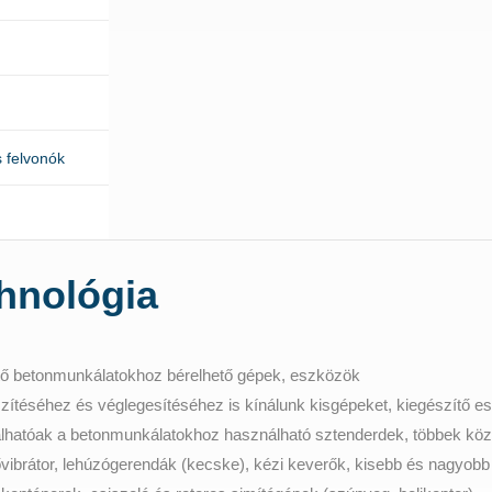
 felvonók
hnológia
ítő betonmunkálatokhoz bérelhető gépek, eszközök
ítéséhez és véglegesítéséhez is kínálunk kisgépeket, kiegészítő e
hatóak a betonmunkálatokhoz használható sztenderdek, többek közö
vibrátor, lehúzógerendák (kecske), kézi keverők, kisebb és nagyobb