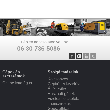
... Lépjen kapcsolatba velünk
06 30 736 5086
Gépek és
Szolgáltatásaink
szerszámok
Kölcsönzés
Online katalógus
Gépbérlet kezelővel
Értékesítés
Használt gépek
Fizetési feltételek,
finanszírozás
Gépszállítás