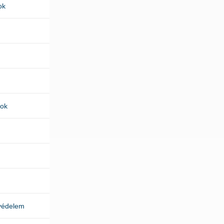
ok
kok
védelem