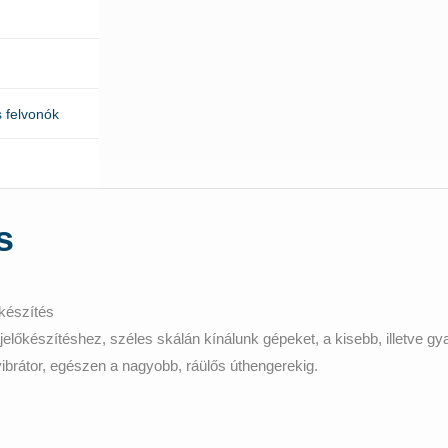
 felvonók
s
őkészítés
jelőkészítéshez, széles skálán kínálunk gépeket, a kisebb, illetve gy
ibrátor, egészen a nagyobb, ráülős úthengerekig.