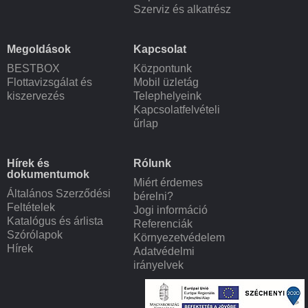
Szerviz és alkatrész
Megoldások
Kapcsolat
BESTBOX
Központunk
Flottavizsgálat és
Mobil üzletág
kiszervezés
Telephelyeink
Kapcsolatfelvételi
űrlap
Hírek és
Rólunk
dokumentumok
Miért érdemes
Általános Szerződési
bérelni?
Feltételek
Jogi információ
Katalógus és árlista
Referenciák
Szórólapok
Környezetvédelem
Hírek
Adatvédelmi
irányelvek