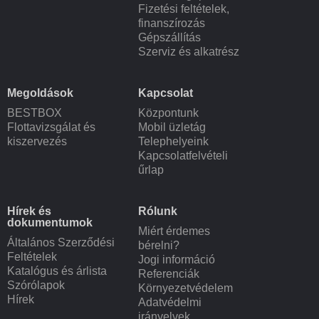
Fizetési feltételek,
finanszírozás
Gépszállítás
Szerviz és alkatrész
Megoldások
Kapcsolat
BESTBOX
Központunk
Flottavizsgálat és
Mobil üzletág
kiszervezés
Telephelyeink
Kapcsolatfelvételi
űrlap
Hírek és
Rólunk
dokumentumok
Miért érdemes
Általános Szerződési
bérelni?
Feltételek
Jogi információ
Katalógus és árlista
Referenciák
Szórólapok
Környezetvédelem
Hírek
Adatvédelmi
irányelvek