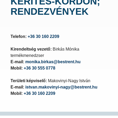
KERÍTÉS-KORDON;
RENDEZVÉNYEK
Telefon:
+36 30 160 2209
Kirendeltség vezető:
Birkás Mónika
termékmenedzser
E-mail:
monika.birkas@bestrent.hu
Mobil:
+36 30 555 0778
Területi képviselő:
Makovinyi-Nagy István
E-mail:
istvan.makovinyi-nagy@bestrent.hu
Mobil:
+36 30 160 2209