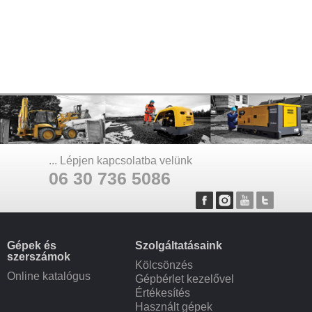
... Lépjen kapcsolatba velünk
06 30 736 5086
Gépek és
Szolgáltatásaink
szerszámok
Kölcsönzés
Online katalógus
Gépbérlet kezelővel
Értékesítés
Használt gépek