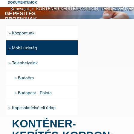
DOKUMENTUMOK
Kapcsolat
»
KONTÉNER-KERÍTÉS-KORDON; RENDEZVÉNYEK
GÉPESÍTÉS
PROFIKNAK
Telefonos ügyelet 06 30 736 5086
A BESTRENT építőipari és egyéb
felhasználási területű gépek és eszközök
» Központunk
széles skáláját kínálja gépbérlésre és
eladásra. Szolgáltatásainkkal egyszerűbbé
tesszük gépesítéssel kapcsolatos feladatait,
segítjük munkáját.
» Mobil üzletág
» Telephelyeink
» Budaörs
» Budapest - Palota
» Kapcsolatfelvételi űrlap
KONTÉNER-