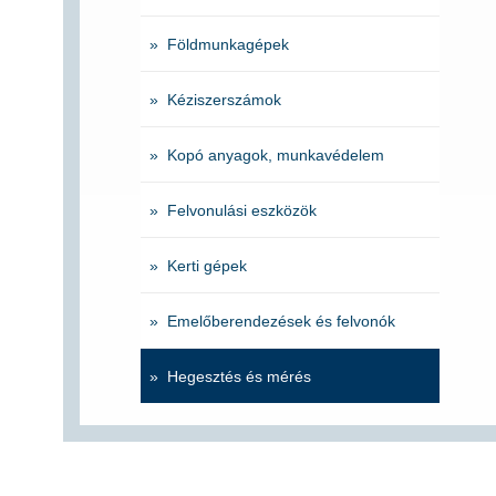
» Földmunkagépek
» Kéziszerszámok
» Kopó anyagok, munkavédelem
» Felvonulási eszközök
» Kerti gépek
» Emelőberendezések és felvonók
» Hegesztés és mérés