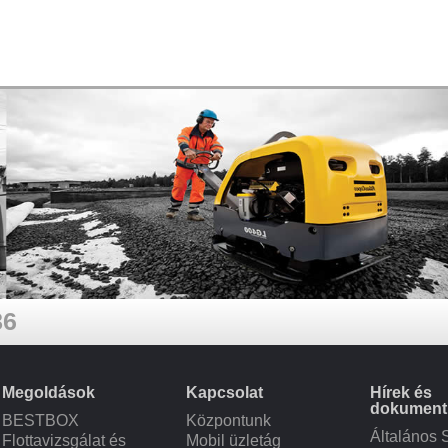
86
Megoldások
Kapcsolat
Hírek és
dokumen
BESTBOX
Központunk
Általános 
Flottavizsgálat és
Mobil üzletág