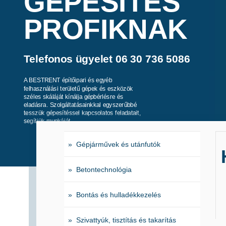
GÉPESÍTÉS
PROFIKNAK
Telefonos ügyelet 06 30 736 5086
A BESTRENT építőipari és egyéb
felhasználási területű gépek és eszközök
széles skáláját kínálja gépbérlésre és
eladásra. Szolgáltatásainkkal egyszerűbbé
tesszük gépesítéssel kapcsolatos feladatait,
segítjük munkáját.
» Gépjárművek és utánfutók
» Betontechnológia
» Bontás és hulladékkezelés
» Szivattyúk, tisztítás és takarítás