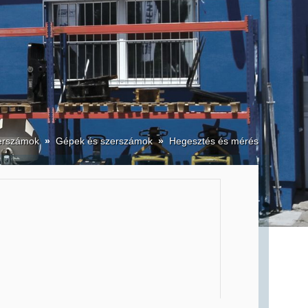
erszámok
»
Gépek és szerszámok
»
Hegesztés és mérés