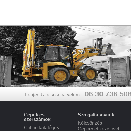
06 30 736 50
... Lépjen kapcsolatba velünk
Gépek és
Szolgáltatásaink
szerszámok
Kölcsönzés
Online katalógus
Gépbérlet kezelővel