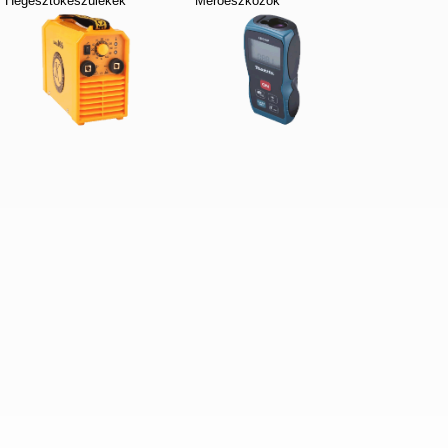
Hegesztőkészülékek
Mérőeszközök