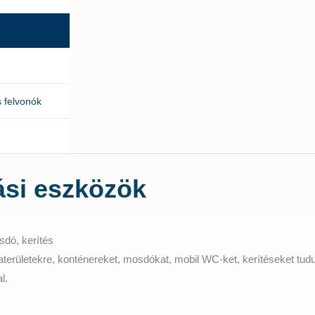
 felvonók
ási eszközök
dó, kerítés
rületekre, konténereket, mosdókat, mobil WC-ket, kerítéseket tudun
l.