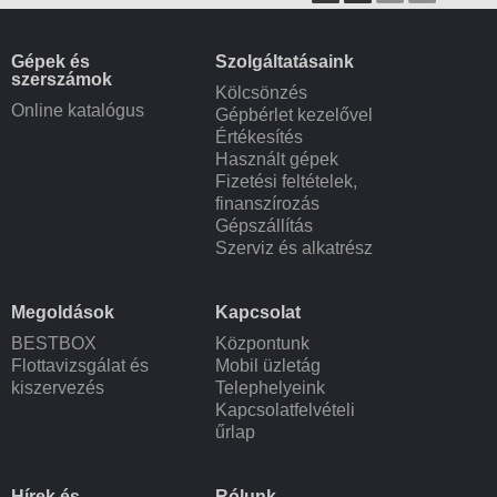
Gépek és
Szolgáltatásaink
szerszámok
Kölcsönzés
Online katalógus
Gépbérlet kezelővel
Értékesítés
Használt gépek
Fizetési feltételek,
finanszírozás
Gépszállítás
Szerviz és alkatrész
Megoldások
Kapcsolat
BESTBOX
Központunk
Flottavizsgálat és
Mobil üzletág
kiszervezés
Telephelyeink
Kapcsolatfelvételi
űrlap
Hírek és
Rólunk