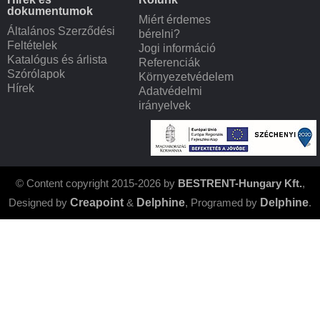
dokumentumok
Miért érdemes
Általános Szerződési
bérelni?
Feltételek
Jogi információ
Katalógus és árlista
Referenciák
Szórólapok
Környezetvédelem
Hírek
Adatvédelmi
irányelvek
© Content copyright 2015-2026 by
BESTRENT-Hungary Kft.
,
Designed by
Creapoint
&
Delphine
, Programed by
Delphine
.