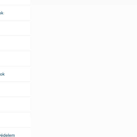
ok
kok
védelem