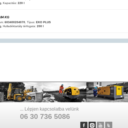
g
, Kapacitás:
220 l
 84 KG
ám:
603400204070
, Típus:
EKO PLUS
g
, Hulladéktartály térfogata:
200 l
... Lépjen kapcsolatba velünk
06 30 736 5086