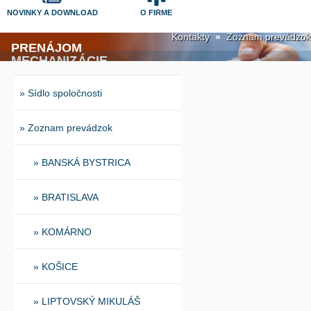
NOVINKY A DOWNLOAD
O FIRME
Kontakty
»
Zoznam prevádzok
PRENÁJOM
MECHANIZÁCIE
Infolinka 0800 800 600
Ponúkame širokú škálu stavebnej
mechanizácie (stroje, náradie a zariadenia)
» Sídlo spoločnosti
na prenájom alebo predaj. Poskytujeme
špecializované služby a riešenia na mieru
pre efektívnejšie podnikanie.
» Zoznam prevádzok
» BANSKÁ BYSTRICA
» BRATISLAVA
» KOMÁRNO
» KOŠICE
» LIPTOVSKÝ MIKULÁŠ