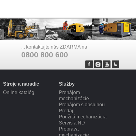
... kontaktujte nás ZDARMA na
0800 800 600
Stroje a náradie
Služby
Online katalóg
Prenájom
mechanizácie
Prenájom s obsluhou
Predaj
Použitá mechanizácia
Servis a ND
Preprava
mechanizácie