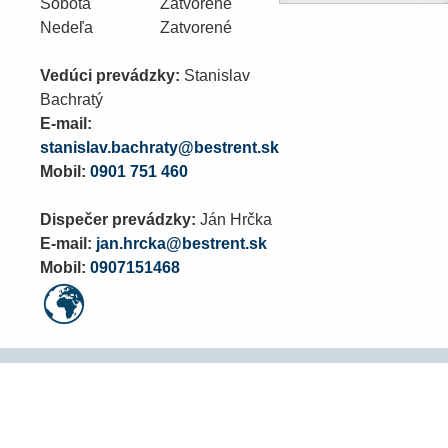
Sobota
Zatvorené
Nedeľa
Zatvorené
Vedúci prevádzky:
Stanislav
Bachratý
E-mail:
stanislav.bachraty@bestrent.sk
Mobil:
0901 751 460
Dispečer prevádzky:
Ján Hrčka
E-mail:
jan.hrcka@bestrent.sk
Mobil:
0907151468