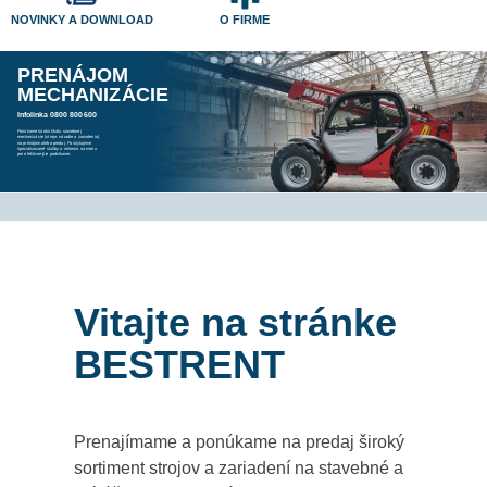
NOVINKY A DOWNLOAD
O FIRME
PRENÁJOM
MECHANIZÁCIE
Infolinka 0800 800 600
Ponúkame širokú škálu stavebnej
mechanizácie (stroje, náradie a zariadenia)
na prenájom alebo predaj. Poskytujeme
špecializované služby a riešenia na mieru
pre efektívnejšie podnikanie.
Vitajte na stránke
BESTRENT
Prenajímame a ponúkame na predaj široký
sortiment strojov a zariadení na stavebné a