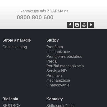
... kontaktujte nás ZDARMA na
0800 800 600
Stroje a náradie
Služby
Online katalóg
Prenájom
mechanizácie
Prenájom s obsluhou
Predaj
Použitá mechanizácia
Servis a ND
Preprava
mechanizácie
Financovanie
Riešenia
Kontakty
BESTBOX
Sídlo spoločnosti