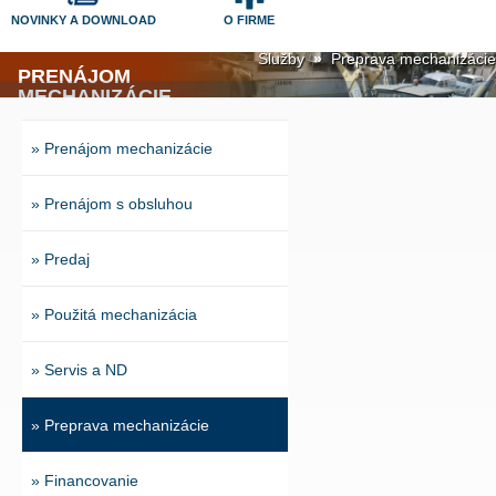
NOVINKY A DOWNLOAD
O FIRME
Služby
»
Preprava mechanizácie
PRENÁJOM
MECHANIZÁCIE
Infolinka 0800 800 600
Ponúkame širokú škálu stavebnej
mechanizácie (stroje, náradie a zariadenia)
» Prenájom mechanizácie
na prenájom alebo predaj. Poskytujeme
špecializované služby a riešenia na mieru
pre efektívnejšie podnikanie.
» Prenájom s obsluhou
» Predaj
» Použitá mechanizácia
» Servis a ND
» Preprava mechanizácie
» Financovanie