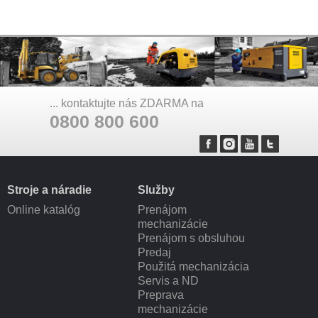
... kontaktujte nás ZDARMA na
0800 800 600
Stroje a náradie
Služby
Online katalóg
Prenájom
mechanizácie
Prenájom s obsluhou
Predaj
Použitá mechanizácia
Servis a ND
Preprava
mechanizácie