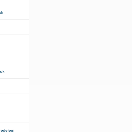
ok
kok
védelem