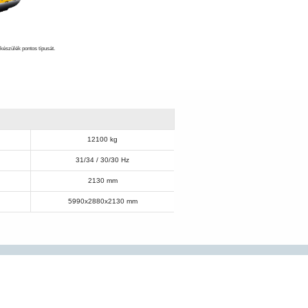
készülék pontos típusát.
12100 kg
31/34 / 30/30 Hz
2130 mm
5990x2880x2130 mm