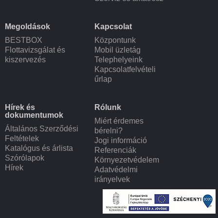
Megoldások
Kapcsolat
BESTBOX
Központunk
Flottavizsgálat és
Mobil üzletág
kiszervezés
Telephelyeink
Kapcsolatfelvételi
űrlap
Hírek és
Rólunk
dokumentumok
Miért érdemes
Általános Szerződési
bérelni?
Feltételek
Jogi információ
Katalógus és árlista
Referenciák
Szórólapok
Környezetvédelem
Hírek
Adatvédelmi
irányelvek