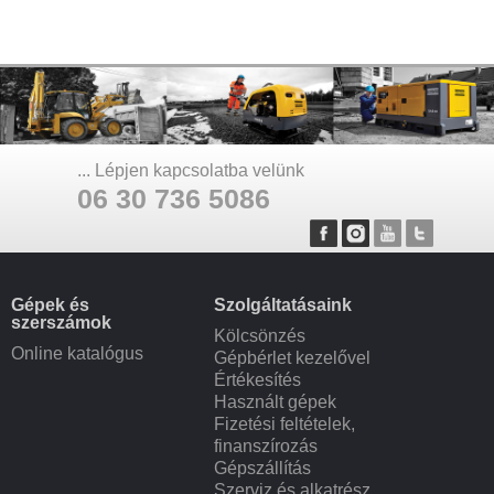
... Lépjen kapcsolatba velünk
06 30 736 5086
Gépek és
Szolgáltatásaink
szerszámok
Kölcsönzés
Online katalógus
Gépbérlet kezelővel
Értékesítés
Használt gépek
Fizetési feltételek,
finanszírozás
Gépszállítás
Szerviz és alkatrész