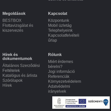
Megoldások
Kapcsolat
BESTBOX
Központunk
Flottavizsgálat és
Mobil üzletág
kiszervezés
Telephelyeink
Kapcsolatfelvételi
űrlap
Hírek és
Rólunk
dokumentumok
Miért érdemes
Általános Szerződési
bérelni?
Feltételek
Jogi információ
Katalógus és árlista
Referenciák
Szórólapok
Környezetvédelem
Hírek
Adatvédelmi
irányelvek