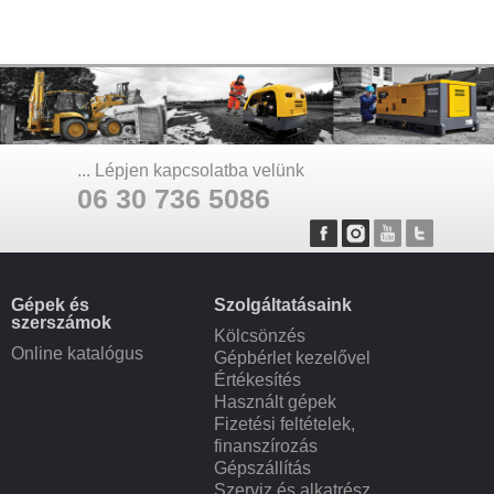
... Lépjen kapcsolatba velünk
06 30 736 5086
Gépek és
Szolgáltatásaink
szerszámok
Kölcsönzés
Online katalógus
Gépbérlet kezelővel
Értékesítés
Használt gépek
Fizetési feltételek,
finanszírozás
Gépszállítás
Szerviz és alkatrész