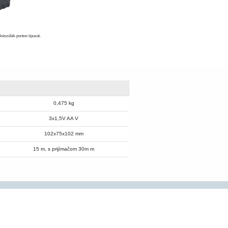
készülék pontos típusát.
0,475 kg
3x1,5V AA V
102x75x102 mm
15 m, s prijímačom 30m m