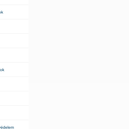
ok
kok
védelem