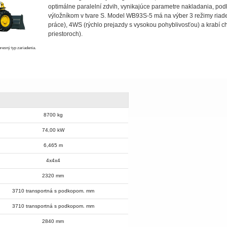
optimálne paralelní zdvih, vynikajúce parametre nakladania, po
výložníkom v tvare S. Model WB93S-5 má na výber 3 režimy riade
práce), 4WS (rýchlo prejazdy s vysokou pohyblivosťou) a krabí c
priestoroch).
resný typ zariadenia.
8700 kg
74,00 kW
6,465 m
4x4x4
2320 mm
3710 transportná s podkopom. mm
3710 transportná s podkopom. mm
2840 mm