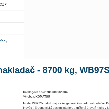
BOZP
ýťahy
nakladač - 8700 kg, WB97
Katalógové číslo:
200200302 004
Výrobca:
KOMATSU
Model WB97S- patrí k najnovšej generácií rýpadlo nakladačov 
inovácií. Ergonomický design interiéru , znížená úroveň hluku v ka