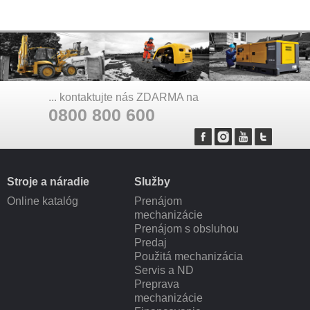
... kontaktujte nás ZDARMA na
0800 800 600
Stroje a náradie
Služby
Online katalóg
Prenájom
mechanizácie
Prenájom s obsluhou
Predaj
Použitá mechanizácia
Servis a ND
Preprava
mechanizácie