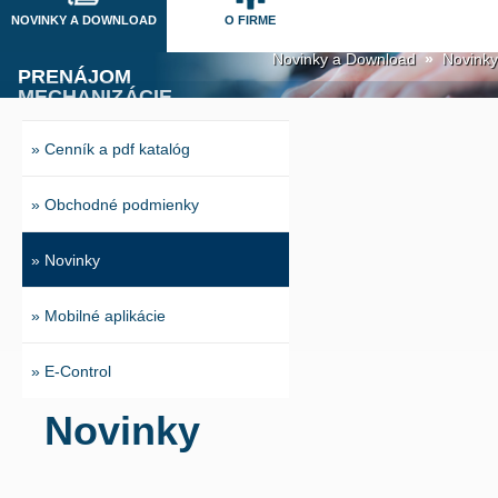
NOVINKY A DOWNLOAD
O FIRME
Novinky a Download
»
Novinky
PRENÁJOM
MECHANIZÁCIE
Infolinka 0800 800 600
Ponúkame širokú škálu stavebnej
mechanizácie (stroje, náradie a zariadenia)
» Cenník a pdf katalóg
na prenájom alebo predaj. Poskytujeme
špecializované služby a riešenia na mieru
pre efektívnejšie podnikanie.
» Obchodné podmienky
» Novinky
» Mobilné aplikácie
» E-Control
Novinky