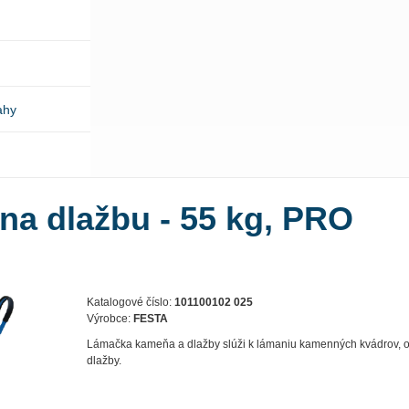
ahy
na dlažbu - 55 kg, PRO
Katalogové číslo:
101100102 025
Výrobce:
FESTA
Lámačka kameňa a dlažby slúži k lámaniu kamenných kvádrov, o
dlažby.