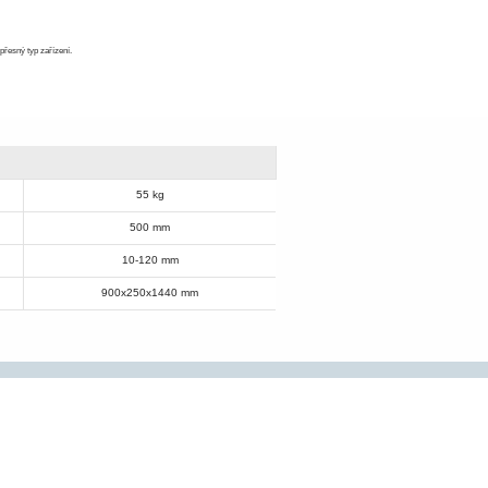
přesný typ zařízení.
55 kg
500 mm
10-120 mm
900x250x1440 mm