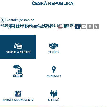
ČESKÁ REPUBLIKA
kontaktujte nás na
+420 727 890 731 (Brno), +420 601 200 389 (Plzeň)
BESTRENT International
EN
|
|
|
STROJE A NÁŘADÍ
SLUŽBY
ŘEŠENÍ
KONTAKTY
ZPRÁVY A DOKUMENTY
O FIRMĚ