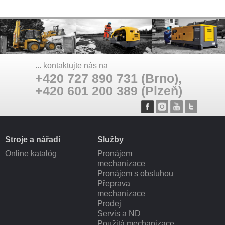
... kontaktujte nás na
+420 727 890 731 (Brno),
+420 601 200 389 (Plzeň)
Stroje a nářadí
Služby
Online katalóg
Pronájem
mechanizace
Pronájem s obsluhou
Přeprava
mechanizace
Prodej
Servis a ND
Použitá mechanizace