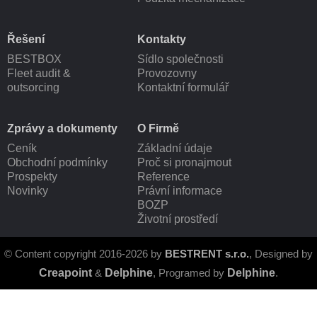
Řešení
Kontakty
BESTBOX
Sídlo společnosti
Fleet audit &
Provozovny
outsorcing
Kontaktní formulář
Zprávy a dokumenty
O Firmě
Ceník
Základní údaje
Obchodní podmínky
Proč si pronajmout
Prospekty
Reference
Novinky
Právní informace
BOZP
Životní prostředí
© Content copyright 2016-2026 by
BESTRENT s.r.o.
, Designed by
Creapoint
&
Delphine
, Programed by
Delphine
.