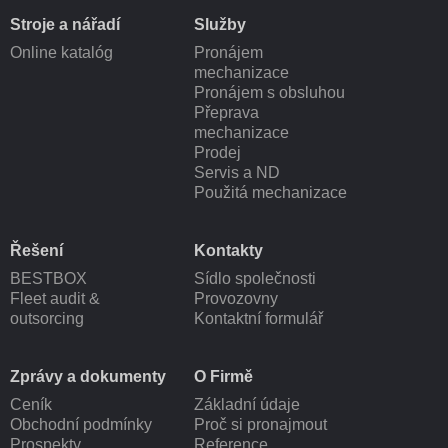
Stroje a nářadí
Služby
Online katalóg
Pronájem
mechanizace
Pronájem s obsluhou
Přeprava
mechanizace
Prodej
Servis a ND
Použitá mechanizace
Řešení
Kontakty
BESTBOX
Sídlo společnosti
Fleet audit &
Provozovny
outsorcing
Kontaktní formulář
Zprávy a dokumenty
O Firmě
Ceník
Základní údaje
Obchodní podmínky
Proč si pronajmout
Prospekty
Reference