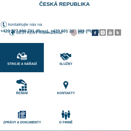
ČESKÁ REPUBLIKA
kontaktujte nás na
+420 727 890 731 (Brno), +420 601 200 389 (Plzeň)
BESTRENT International
EN
|
|
|
STROJE A NÁŘADÍ
SLUŽBY
ŘEŠENÍ
KONTAKTY
ZPRÁVY A DOKUMENTY
O FIRMĚ