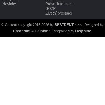
Novinky
Právní informace
BOZP
Životní prostředí
© Content copyright 2016-2026 by
BESTRENT s.r.o.
, Designed by
Creapoint
&
Delphine
, Programed by
Delphine
.