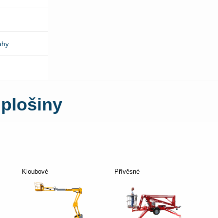
ahy
 plošiny
Kloubové
Přívěsné