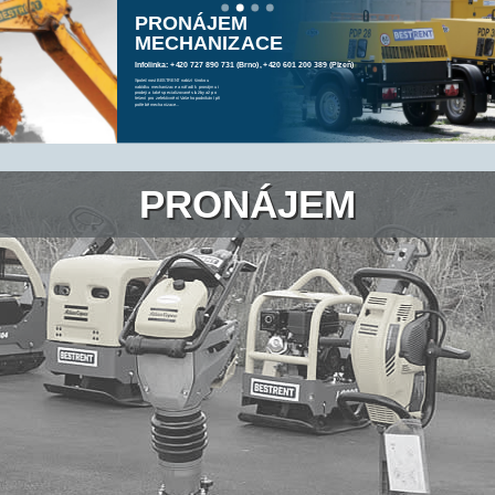
PRONÁJEM
MECHANIZACE
Infolinka: +420 727 890 731 (Brno), +420 601 200 389 (Plzeň)
Společnost BESTRENT nabízí širokou
nabídku mechanizace a nářadí k pronájmu i
prodeji a také specializované služby až po
řešení pro zefektivnění Vašeho podnikání při
potřebě mechanizace...
PRONÁJEM