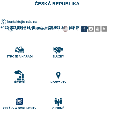
ČESKÁ REPUBLIKA
kontaktujte nás na
+420 727 890 731 (Brno), +420 601 200 389 (Plzeň)
BESTRENT International
EN
|
|
|
STROJE A NÁŘADÍ
SLUŽBY
ŘEŠENÍ
KONTAKTY
ZPRÁVY A DOKUMENTY
O FIRMĚ