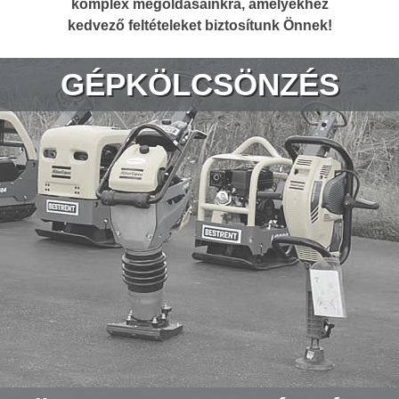
komplex megoldásainkra, amelyekhez
kedvező feltételeket biztosítunk Önnek!
GÉPKÖLCSÖNZÉS