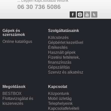
... Lépjen kapcsolatba velünk
06 30 736 5086
Gépek és
Szolgáltatásaink
szerszámok
Kölcsönzés
Online katalógus
Gépbérlet kezelővel
Értékesítés
Használt gépek
Fizetési feltételek,
finanszírozás
Gépszállítás
Szerviz és alkatrész
Megoldások
Kapcsolat
BESTBOX
Központunk
Flottavizsgálat és
Mobil üzletág
kiszervezés
Telephelyeink
Kapcsolatfelvételi