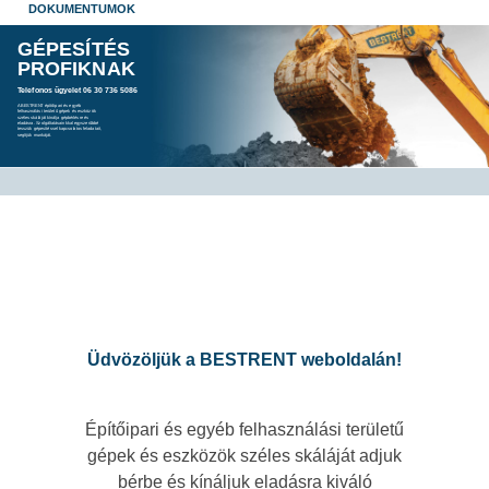
DOKUMENTUMOK
GÉPESÍTÉS
PROFIKNAK
Telefonos ügyelet 06 30 736 5086
A BESTRENT építőipari és egyéb
felhasználási területű gépek és eszközök
széles skáláját kínálja gépbérlésre és
eladásra. Szolgáltatásainkkal egyszerűbbé
tesszük gépesítéssel kapcsolatos feladatait,
segítjük munkáját.
Üdvözöljük a BESTRENT weboldalán!
Építőipari és egyéb felhasználási területű
gépek és eszközök széles skáláját adjuk
bérbe és kínáljuk eladásra kiváló