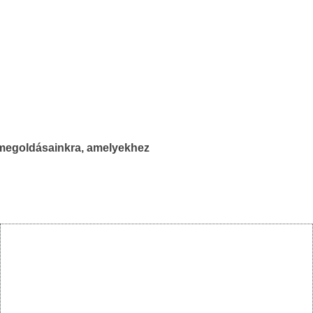
x megoldásainkra, amelyekhez