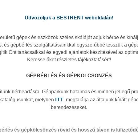
Üdvözöljük a BESTRENT weboldalán!
területű gépek és eszközök széles skáláját adjuk bérbe és kínál
, és gépbérlés szolgáltatásainkkal egyszerűbbé tesszük a gépes
gítik Önt tanácsaikkal és egyedi ajánlatok készítésével az opt
Keresse őket részletes tájékoztatásért!
GÉPBÉRLÉS ÉS GÉPKÖLCSÖNZÉS
álunk bérbeadásra. Gépparkunk hatalmas és minden jellegű pr
ITT
e katalógusunkat, melyben
megtalálja az általunk kínált gé
berendezéseket.
érlés és gépkölcsönzés rövid és hosszú távon is kifizetődő