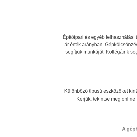
Építőipari és egyéb felhasználási 
ár érték arányban. Gépkölcsönzés
segítjük munkáját. Kollégáink se
Különböző típusú eszközöket kín
Kérjük, tekintse meg onlin
A gépb