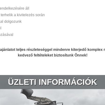
endelkezésére áll
erhelik a kivitelezés során
al dolgozunk
l
ozásával
ajánlatot teljes részleteséggel mindenre kiterjedő komple
kedvező feltételeket biztosítunk Önnek!
ÜZLETI INFORMÁCIÓK