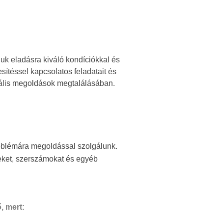
juk eladásra kiváló kondíciókkal és
ítéssel kapcsolatos feladatait és
imális megoldások megtalálásában.
oblémára megoldással szolgálunk.
peket, szerszámokat és egyéb
, mert: