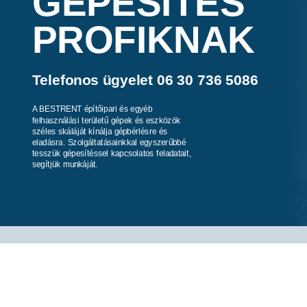
GÉPESÍTÉS
PROFIKNAK
Telefonos ügyelet 06 30 736 5086
A BESTRENT építőipari és egyéb
felhasználási területű gépek és eszközök
széles skáláját kínálja gépbérlésre és
eladásra. Szolgáltatásainkkal egyszerűbbé
tesszük gépesítéssel kapcsolatos feladatait,
segítjük munkáját.