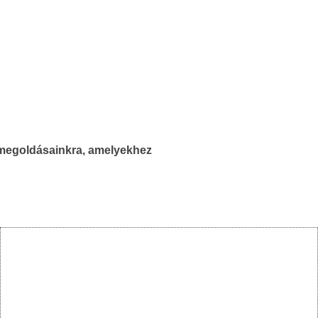
x megoldásainkra, amelyekhez