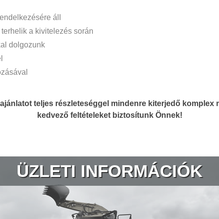
endelkezésére áll
erhelik a kivitelezés során
al dolgozunk
l
ozásával
ajánlatot teljes részleteséggel mindenre kiterjedő komple
kedvező feltételeket biztosítunk Önnek!
ÜZLETI INFORMÁCIÓK