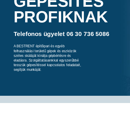
GÉPESÍTÉS
PROFIKNAK
Telefonos ügyelet 06 30 736 5086
A BESTRENT építőipari és egyéb
felhasználási területű gépek és eszközök
széles skáláját kínálja gépbérlésre és
eladásra. Szolgáltatásainkkal egyszerűbbé
tesszük gépesítéssel kapcsolatos feladatait,
segítjük munkáját.