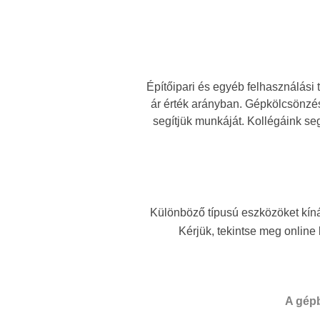
Építőipari és egyéb felhasználási 
ár érték arányban. Gépkölcsönzés
segítjük munkáját. Kollégáink se
Különböző típusú eszközöket kín
Kérjük, tekintse meg onlin
A gépb