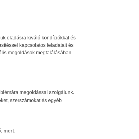
juk eladásra kiváló kondíciókkal és
ítéssel kapcsolatos feladatait és
imális megoldások megtalálásában.
oblémára megoldással szolgálunk.
peket, szerszámokat és egyéb
, mert: