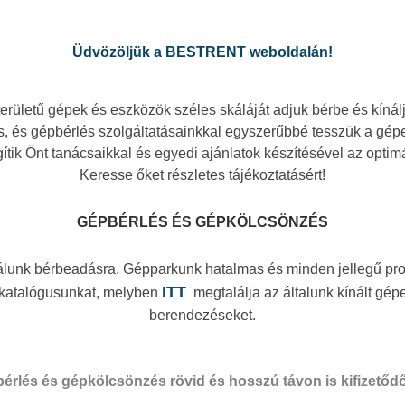
Üdvözöljük a BESTRENT weboldalán!
területű gépek és eszközök széles skáláját adjuk bérbe és kínál
, és gépbérlés szolgáltatásainkkal egyszerűbbé tesszük a gépes
gítik Önt tanácsaikkal és egyedi ajánlatok készítésével az opt
Keresse őket részletes tájékoztatásért!
GÉPBÉRLÉS ÉS GÉPKÖLCSÖNZÉS
álunk bérbeadásra. Gépparkunk hatalmas és minden jellegű pr
ITT
e katalógusunkat, melyben
megtalálja az általunk kínált gé
berendezéseket.
érlés és gépkölcsönzés rövid és hosszú távon is kifizetődő