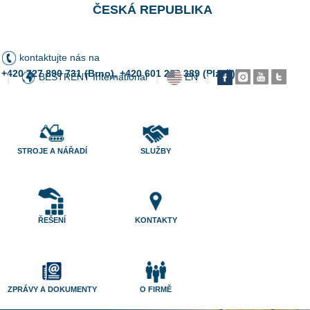
ČESKÁ REPUBLIKA
kontaktujte nás na
+420 727 890 731 (Brno), +420 601 200 389 (Plzeň)
BESTRENT International
EN
|
|
|
STROJE A NÁŘADÍ
SLUŽBY
ŘEŠENÍ
KONTAKTY
ZPRÁVY A DOKUMENTY
O FIRMĚ