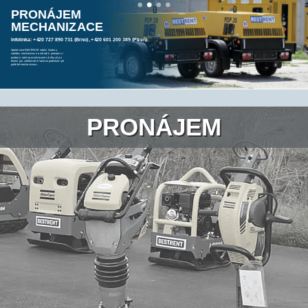
PRONÁJEM
MECHANIZACE
Infolinka: +420 727 890 731 (Brno), +420 601 200 389 (Plzeň)
Společnost BESTRENT nabízí širokou
nabídku mechanizace a nářadí k pronájmu i
prodeji a také specializované služby až po
řešení pro zefektivnění Vašeho podnikání při
potřebě mechanizace...
PRONÁJEM